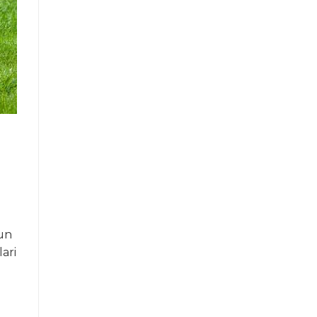
 un
ari