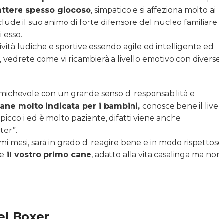
attere spesso giocoso
, simpatico e si affeziona molto ai
ude il suo animo di forte difensore del nucleo familiare
 esso.
vità ludiche e sportive essendo agile ed intelligente ed
, vedrete come vi ricambierà a livello emotivo con divers
michevole con un grande senso di responsabilità e
cane molto indicata per i bambini,
conosce bene il live
piccoli ed è molto paziente, difatti viene anche
ter”.
primi mesi, sarà in grado di reagire bene e in modo rispettos
re
il vostro primo cane
, adatto alla vita casalinga ma no
el Boxer