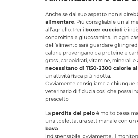
Anche se dal suo aspetto non si direb
alimentare
. Più consigliabile un ali
all’agnello. Per i
boxer cuccioli
è indi
condroitina e glucosamina. In ogni cas
dell’alimento sarà guardare gli ingredi
calorie provengano da proteine e carboi
grassi, carboidrati, vitamine, minerali 
necessitano di 1150-2300 calorie al
un’attività fisica più ridotta.
Ovviamente consigliamo a chiunque 
veterinario di fiducia così che possa i
prescelto.
La
perdita del pelo
è molto bassa ma, 
una toelettatura settimanale con un 
bava
.
Indispensabile, ovviamente, il monitor