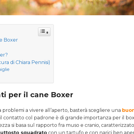
ne Boxer
xer?
cura di Chiara Pennisi)
iglie
i per il cane Boxer
problemi a vivere all’aperto, basterà scegliere una
buo
e il contatto col padrone è di grande importanza per il bo
zza si basa sul rapporto fra muso e cranio, caratterizzat
iuttosto squadrato
con un tartufo e con narici ben aper