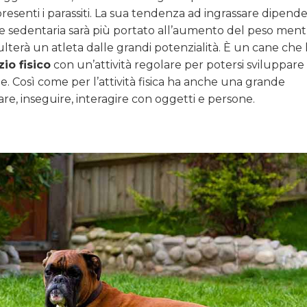
esenti i parassiti. La sua tendenza ad ingrassare dipend
se sedentaria sarà più portato all’aumento del peso ment
risulterà un atleta dalle grandi potenzialità. È un cane che
io fisico
con un’attività regolare per potersi sviluppare
le. Così come per l’attività fisica ha anche una grande
are, inseguire, interagire con oggetti e persone.