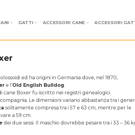
CANI
GATTI
ACCESSORI CANE
ACCESSORI GAT
xer
olossoidi ed ha origini in Germania dove, nel 1870,
er
e l’
Old English Bulldog
.
 cane Boxer fu iscritto nei registri genealogici.
 compagnia. Le dimensioni variano abbastanza tra i generi
za
solitamente compresa tra i 57 e 63 cm, mentre per le
ivare a 59 cm.
e
dei due sessi. Il maschio dovrebbe pesare tra i 33 – 36 k