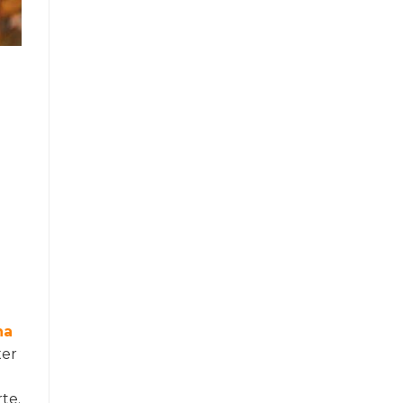
na
xer
o
te.