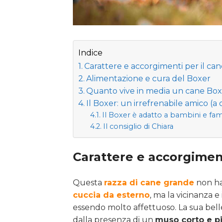
Indice
Carattere e accorgimenti per il ca
Alimentazione e cura del Boxer
Quanto vive in media un cane Bo
Il Boxer: un irrefrenabile amico (a 
Il Boxer è adatto a bambini e fam
Il consiglio di Chiara
Carattere e accorgiment
Questa
razza di cane grande
non ha 
cuccia da esterno
, ma la vicinanza 
essendo molto affettuoso. La sua belle
dalla presenza di un
muso corto e p