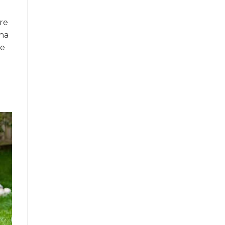
e
re
 ha
 e