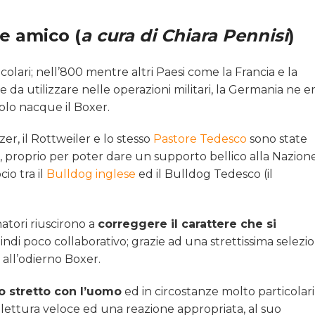
le amico (
a cura di Chiara Pennisi
)
olari; nell’800 mentre altri Paesi come la Francia e la
 da utilizzare nelle operazioni militari, la Germania ne e
colo nacque il Boxer.
zer, il Rottweiler e lo stesso
Pastore Tedesco
sono state
i, proprio per poter dare un supporto bellico alla Nazione
cio tra il
Bulldog inglese
ed il Bulldog Tedesco (il
natori riuscirono a
correggere il carattere che si
ndi poco collaborativo; grazie ad una strettissima selezi
vò all’odierno Boxer.
o stretto con l’uomo
ed in circostanze molto particolari
 lettura veloce ed una reazione appropriata, al suo