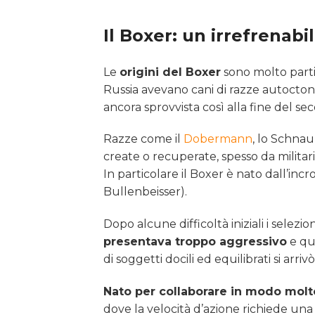
Il Boxer: un irrefrenabi
Le
origini del Boxer
sono molto partic
Russia avevano cani di razze autoctone
ancora sprovvista così alla fine del se
Razze come il
Dobermann
, lo Schnau
create o recuperate, spesso da militar
In particolare il Boxer è nato dall’incro
Bullenbeisser).
Dopo alcune difficoltà iniziali i selezio
presentava troppo aggressivo
e qui
di soggetti docili ed equilibrati si arri
Nato per collaborare in modo molt
dove la velocità d’azione richiede una