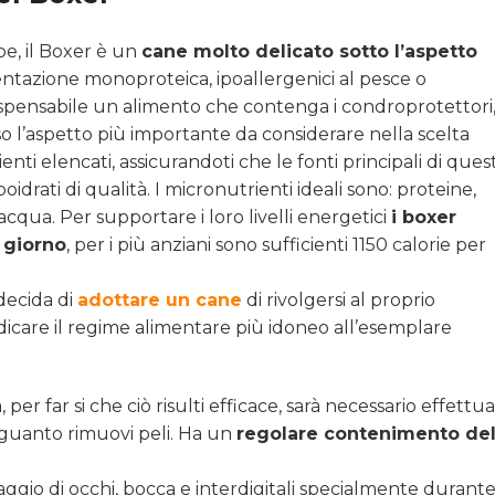
be, il Boxer è un
cane molto delicato sotto l’aspetto
mentazione monoproteica, ipoallergenici al pesce o
spensabile un alimento che contenga i condroprotettori
o l’aspetto più importante da considerare nella scelta
enti elencati, assicurandoti che le fonti principali di ques
drati di qualità. I micronutrienti ideali sono: proteine,
e acqua. Per supportare i loro livelli energetici
i boxer
 giorno
, per i più anziani sono sufficienti 1150 calorie per
decida di
adottare un cane
di rivolgersi al proprio
ndicare il regime alimentare più idoneo all’esemplare
per far si che ciò risulti efficace, sarà necessario effettu
guanto rimuovi peli. Ha un
regolare contenimento del
aggio di occhi, bocca e interdigitali specialmente durante