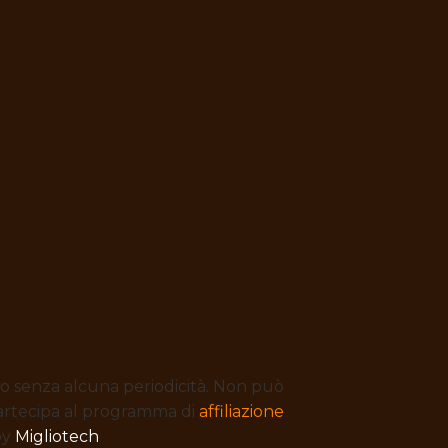
to senza alcuna periodicità. Non può
 partecipa al programma di
affiliazione
by
Migliotech