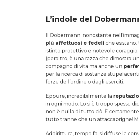
L’indole del Doberman
Il Dobermann, nonostante nell’immagin
più affettuosi e fedeli
che esistano. 
istinto protettivo e notevole coragg
(peraltro, è una razza che dimostra un
compagno di vita ma anche un
perfe
per la ricerca di sostanze stupefacent
forze dell’ordine o dagli eserciti.
Eppure, incredibilmente la
reputazi
in ogni modo. Lo si è troppo spesso d
non è nulla di tutto ciò. È certament
tutto tranne che un attaccabrighe! M
Addirittura, tempo fa, si diffuse la co