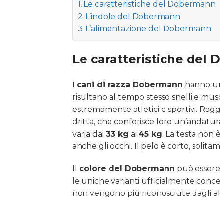
Le caratteristiche del Dobermann
L’indole del Dobermann
L’alimentazione del Dobermann
Le caratteristiche del
I
cani di razza Dobermann
hanno una
risultano al tempo stesso snelli e mu
estremamente atletici e sportivi. Ra
dritta, che conferisce loro un’andatura 
varia dai
33 kg
ai
45 kg
. La testa non
anche gli occhi. Il pelo è corto, solit
Il
colore del Dobermann
può essere
le uniche varianti ufficialmente conces
non vengono più riconosciute dagli all