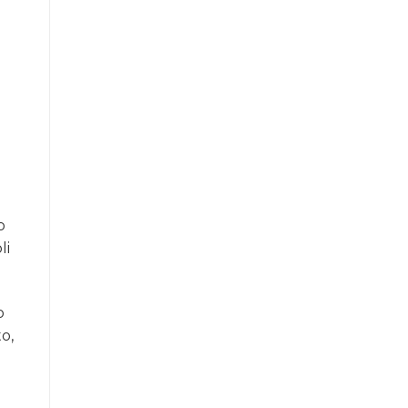
o
li
o
o,