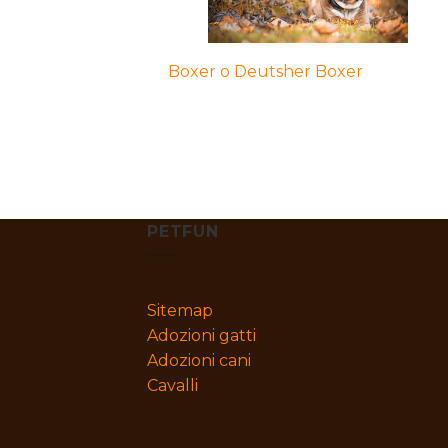
Boxer o Deutsher Boxer
PETFUN
Sitemap
Adozioni gatti
Adozioni cani
Cavalli