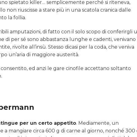
no spietato killer… semplicemente perché si riteneva,
o non riuscisse a stare più in una scatola cranica dalle
 la follia.
bili amputazioni, di fatto con il solo scopo di conferirgli 
che di per sé sono abbastanza lunghe e cadenti, venivano
, rivolte all’insù. Stesso dicasi per la coda, che veniva
o un’aria di maggiore austerità.
ù consentito, ed anzi le gare cinofile accettano soltanto
.
obermann
tingue per un certo appetito
. Mediamente, un
e a mangiare circa 600 g di carne al giorno, nonché 300