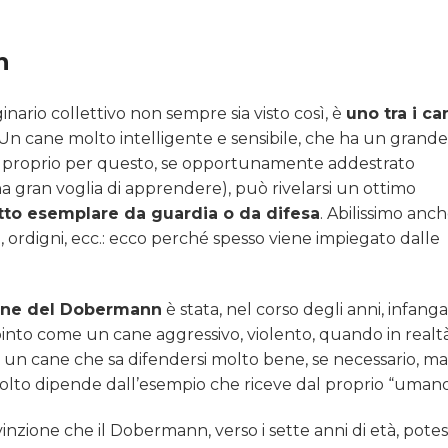
n
ario collettivo non sempre sia visto così, è
uno tra i ca
Un cane molto intelligente e sensibile, che ha un grande
io; proprio per questo, se opportunamente addestrato
a gran voglia di apprendere), può rivelarsi un ottimo
tto esemplare da guardia o da difesa
. Abilissimo anc
i, ordigni, ecc.: ecco perché spesso viene impiegato dalle
one del Dobermann
è stata, nel corso degli anni, infang
ipinto come un cane aggressivo, violento, quando in realt
e un cane che sa difendersi molto bene, se necessario, ma
olto dipende dall’esempio che riceve dal proprio “umano
nvinzione che il Dobermann, verso i sette anni di età, pote