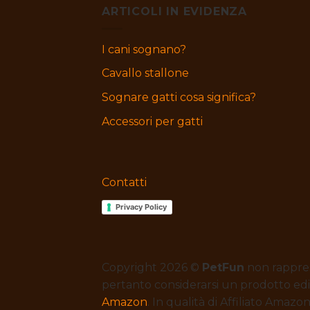
ARTICOLI IN EVIDENZA
I cani sognano?
Cavallo stallone
Sognare gatti cosa significa?
Accessori per gatti
Contatti
Privacy Policy
Copyright 2026 ©
PetFun
non rappres
pertanto considerarsi un prodotto edit
Amazon
. In qualità di Affiliato Amaz