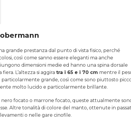
 Dobermann
 grande prestanza dal punto di vista fisico, perché
scolosi, così come sanno essere eleganti ma anche
ggiungono dimensioni medie ed hanno una spina dorsale
fiera. L’altezza si aggira
tra i 65 e i 70 cm
mentre il pes
 è particolarmente grande, così come sono piuttosto picco
amente molto lucido e particolarmente brillante.
 nero focato o marrone focato, queste attualmente son
se. Altre tonalità di colore del manto, ottenute in passat
evamenti o nelle gare cinofile.