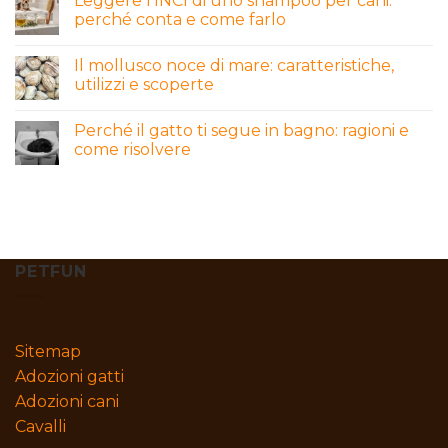
Leggere l’INCI di uno shampoo per cani:
perché conta e come farlo
Il mollusco noce di mare: caratteristiche,
utilizzi e scoperte
Perché il gatto ti segue in bagno: ragioni e
come risolvere
PETFUN
Sitemap
Adozioni gatti
Adozioni cani
Cavalli