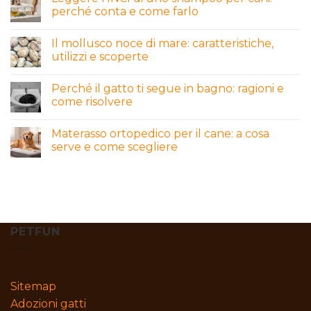
perché conta e come farlo
Il mollusco noce di mare: caratteristiche,
utilizzi e scoperte
Perché il gatto ti segue in bagno: ragioni e
come risolvere
Materasso ortopedico per il cane: a cosa
serve e come scegliere
PETFUN
Sitemap
Adozioni gatti