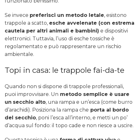
funzionato benissimo.”
Se invece
preferisci un metodo letale
, esistono
trappole a scatto,
esche avvelenate (con estrema
cautela per altri animali e bambini)
e dispositivi
elettronici. Tuttavia, l’uso di esche tossiche è
regolamentato e può rappresentare un rischio
ambientale.
Topi in casa: le trappole fai-da-te
Quando non si dispone di trappole professionali,
puoi improvvisare. Un
metodo semplice è usare
un
secchio alto
, una rampa e un’esca (come burro
d’arachidi). Posiziona la rampa che
porta al bordo
del secchio
, poni l’esca all’interno, e metti un po’
d’acqua sul fondo: il topo cade e non riesce a uscire.
Questa tecnica è una
forma di cattura viva
o