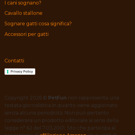
I cani sognano?
Cavallo stallone
Sognare gatti cosa significa?
Accessori per gatti
Contatti
Privacy Policy
Copyright 2026 ©
PetFun
non rappresenta una
testata giornalistica in quanto viene aggiornato
senza alcuna periodicità. Non può pertanto
considerarsi un prodotto editoriale ai sensi della
legge n° 62 del 7.03.2001. Sito che partecipa al